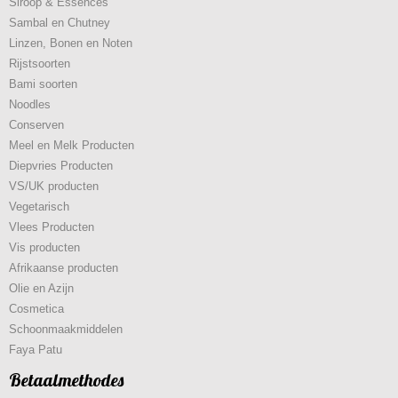
Siroop & Essences
Sambal en Chutney
Linzen, Bonen en Noten
Rijstsoorten
Bami soorten
Noodles
Conserven
Meel en Melk Producten
Diepvries Producten
VS/UK producten
Vegetarisch
Vlees Producten
Vis producten
Afrikaanse producten
Olie en Azijn
Cosmetica
Schoonmaakmiddelen
Faya Patu
Betaalmethodes