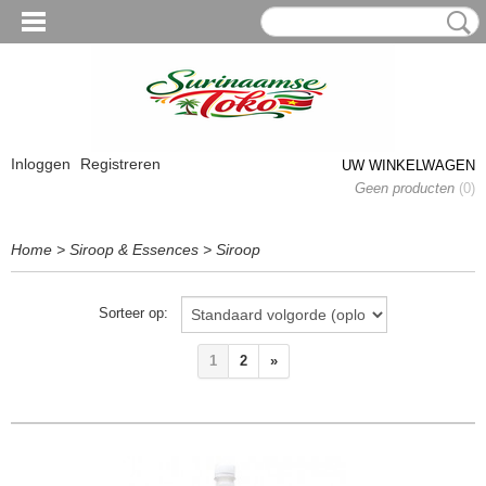
Inloggen
Registreren
UW WINKELWAGEN
Geen producten
(0)
Home
>
Siroop & Essences
>
Siroop
Sorteer op:
1
2
»