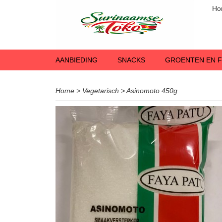
Ho
AANBIEDING
SNACKS
GROENTEN EN F
Home
>
Vegetarisch
>
Asinomoto 450g