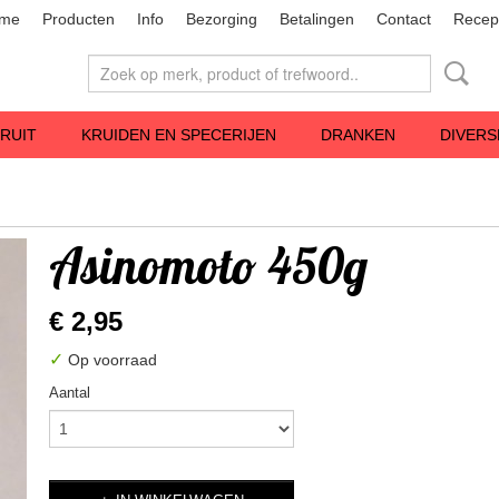
me
Producten
Info
Bezorging
Betalingen
Contact
Recep
RUIT
KRUIDEN EN SPECERIJEN
DRANKEN
DIVERS
Asinomoto 450g
€ 2,95
✓
Op voorraad
Aantal