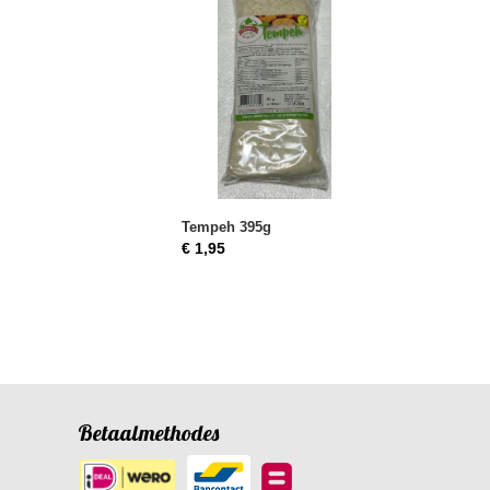
Tempeh 395g
€ 1,95
Betaalmethodes