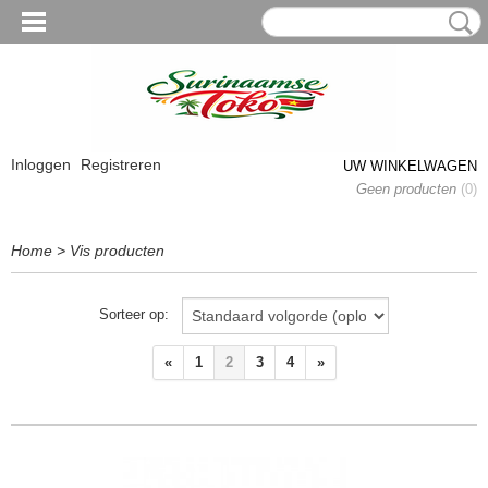
Inloggen
Registreren
UW WINKELWAGEN
Geen producten
(0)
Home
>
Vis producten
Sorteer op:
«
1
2
3
4
»