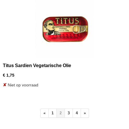
Titus Sardien Vegetarische Olie
€ 1,75
✘
Niet op voorraad
«
1
2
3
4
»