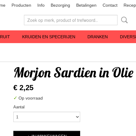
me
Producten
Info
Bezorging
Betalingen
Contact
Recep
RUIT
KRUIDEN EN SPECERIJEN
DRANKEN
DIVERS
Morjon Sardien in Olie
€ 2,25
✓
Op voorraad
Aantal