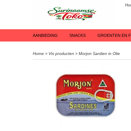
Ho
AANBIEDING
SNACKS
GROENTEN EN F
Home
>
Vis producten
>
Morjon Sardien in Olie