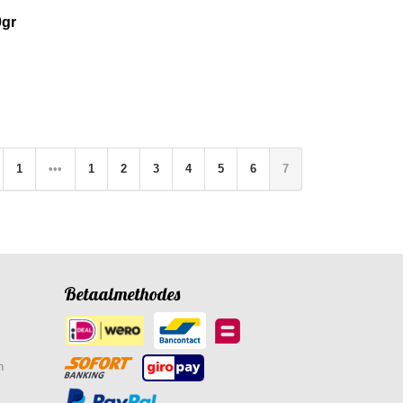
0gr
1
•••
1
2
3
4
5
6
7
Betaalmethodes
n