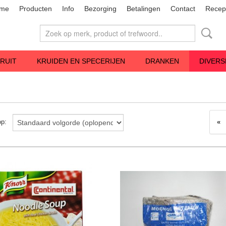
me
Producten
Info
Bezorging
Betalingen
Contact
Recep
RUIT
KRUIDEN EN SPECERIJEN
DRANKEN
DIVERS
«
 op: