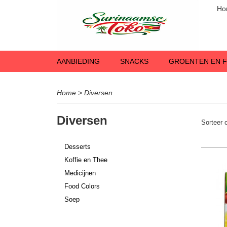
Ho
AANBIEDING
SNACKS
GROENTEN EN F
Home
>
Diversen
Diversen
Sorteer
Desserts
Koffie en Thee
Medicijnen
Food Colors
Soep