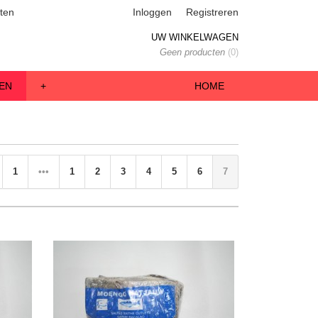
ten
Inloggen
Registreren
UW WINKELWAGEN
Geen producten
(0)
EN
+
HOME
1
•••
1
2
3
4
5
6
7