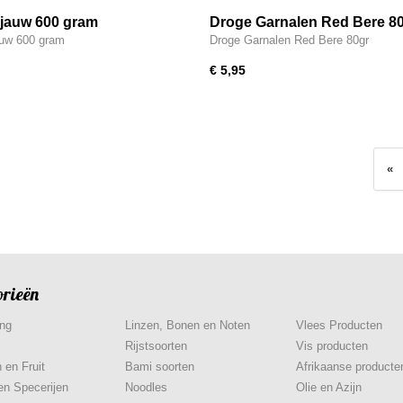
jauw 600 gram
Droge Garnalen Red Bere 8
auw 600 gram
Droge Garnalen Red Bere 80gr
€ 5,95
«
orieën
ing
Linzen, Bonen en Noten
Vlees Producten
Rijstsoorten
Vis producten
 en Fruit
Bami soorten
Afrikaanse producte
en Specerijen
Noodles
Olie en Azijn