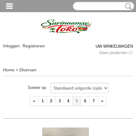
Inloggen
Registreren
UW WINKELWAGEN
Geen producten
(0)
Home
>
Diversen
Sorteer op:
«
1
2
3
4
5
6
7
»