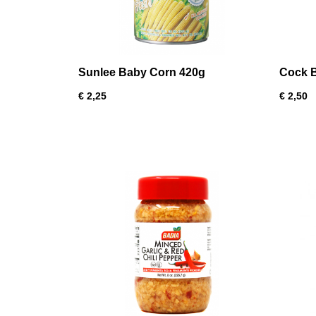
Sunlee Baby Corn 420g
Cock B
565g
€ 2,25
€ 2,50