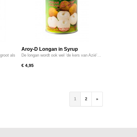
Aroy-D Longan in Syrup
groot als
De longan wordt ook wel ‘de kers van Azië’…
€ 4,95
1
2
»