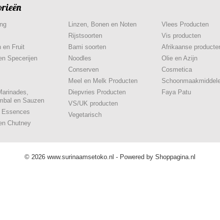
orieën
ing
Linzen, Bonen en Noten
Vlees Producten
Rijstsoorten
Vis producten
 en Fruit
Bami soorten
Afrikaanse producte
en Specerijen
Noodles
Olie en Azijn
Conserven
Cosmetica
Meel en Melk Producten
Schoonmaakmiddel
Marinades,
Diepvries Producten
Faya Patu
mbal en Sauzen
VS/UK producten
& Essences
Vegetarisch
en Chutney
© 2026 www.surinaamsetoko.nl - Powered by Shoppagina.nl