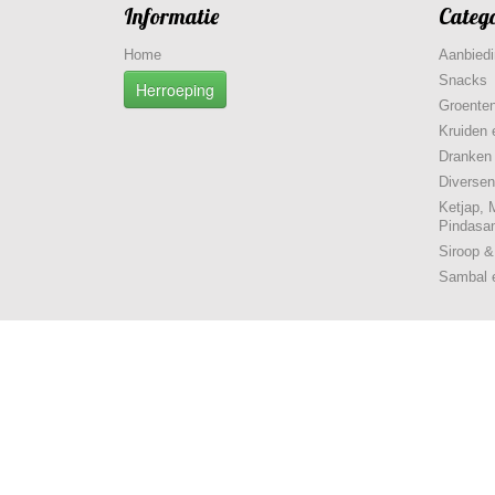
Informatie
Categ
Home
Aanbied
Snacks
Herroeping
Groenten
Kruiden 
Dranken
Diversen
Ketjap, 
Pindasa
Siroop 
Sambal 