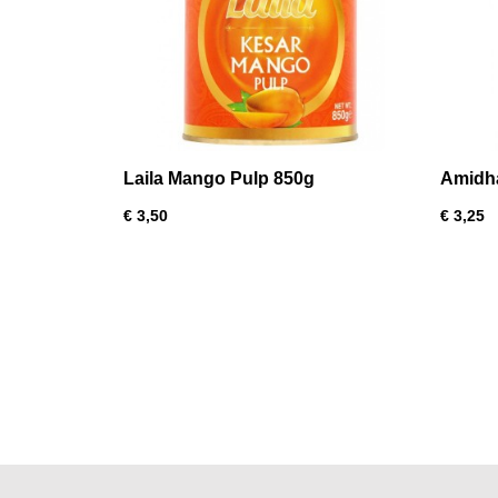
Laila Mango Pulp 850g
Amidha
€ 3,50
€ 3,25