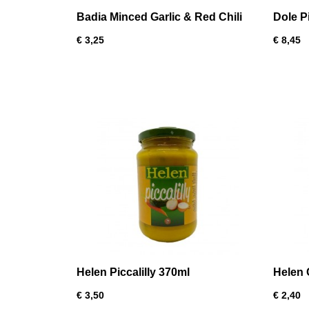
Badia Minced Garlic & Red Chili
Dole P
Pepper 8oz
€ 3,25
€ 8,45
Helen Piccalilly 370ml
Helen 
€ 3,50
€ 2,40