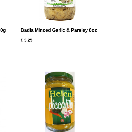
50g
Badia Minced Garlic & Parsley 8oz
€ 3,25