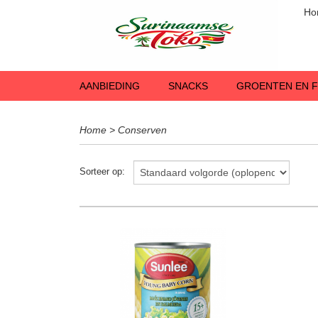
Ho
AANBIEDING
SNACKS
GROENTEN EN F
Home
>
Conserven
Sorteer op: