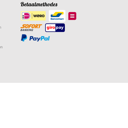
Betaalmethodes
n
en