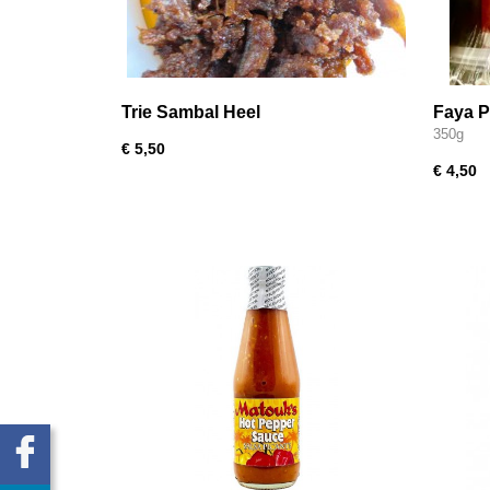
Trie Sambal Heel
Faya P
350g
350g
€ 5,50
€ 4,50