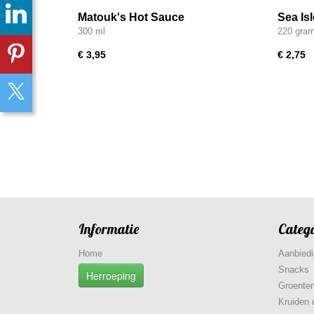
Matouk's Hot Sauce
Sea Is
300 ml
220 gra
€ 3,95
€ 2,75
Informatie
Categ
Home
Aanbied
Snacks
Herroeping
Groenten
Kruiden 