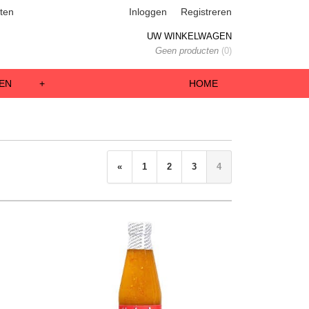
ten
Inloggen
Registreren
UW WINKELWAGEN
Geen producten
(0)
EN
+
HOME
«
1
2
3
4