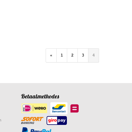
«
1
2
3
4
Betaalmethodes
n