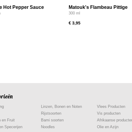
le Hot Pepper Sauce
Matouk's Flambeau Pittige
Chilisaus
m
300 ml
€ 3,95
orieën
ing
Linzen, Bonen en Noten
Vlees Producten
Rijstsoorten
Vis producten
 en Fruit
Bami soorten
Afrikaanse producte
en Specerijen
Noodles
Olie en Azijn