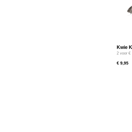
Kwie K
2 voor €
€ 9,95