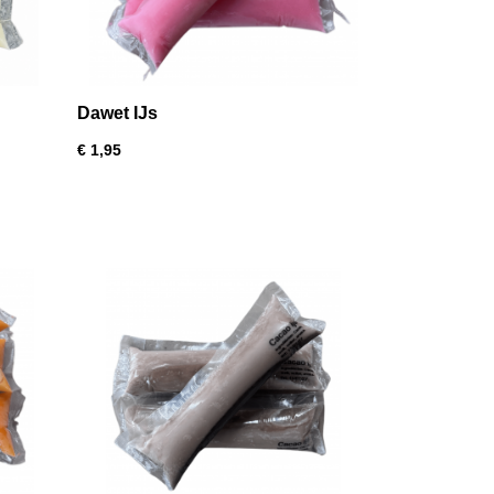
Dawet IJs
€ 1,95