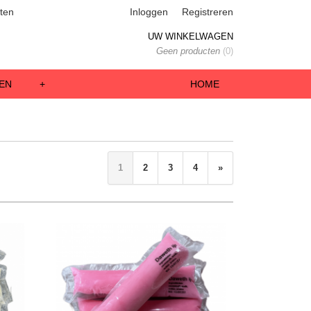
ten
Inloggen
Registreren
UW WINKELWAGEN
Geen producten
(0)
EN
+
HOME
1
2
3
4
»