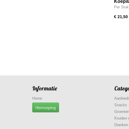
Koepil
Per Stuk
€ 21,50
Informatie
Categ
Home
Aanbied
Snacks
Herroeping
Groenten
Kruiden 
Dranken