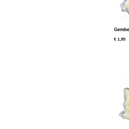
Gember
€ 1,95