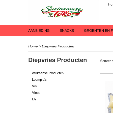
Ho
AANBIEDING
SNACKS
GROENTEN EN F
Home
>
Diepvries Producten
Diepvries Producten
Sorteer
Afrikaanse Producten
Loempia's
Vis
Vlees
IJs