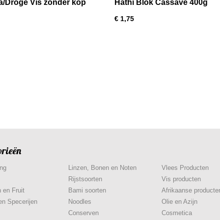
a/Droge Vis zonder kop
Hathi Blok Cassave 400g
€ 1,75
orieën
ing
Linzen, Bonen en Noten
Vlees Producten
Rijstsoorten
Vis producten
 en Fruit
Bami soorten
Afrikaanse producte
en Specerijen
Noodles
Olie en Azijn
Conserven
Cosmetica