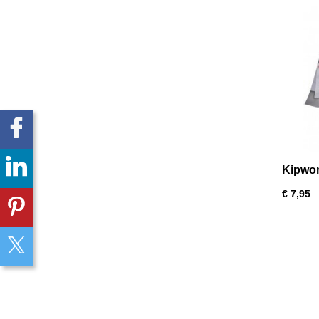
Kipwo
€ 7,95