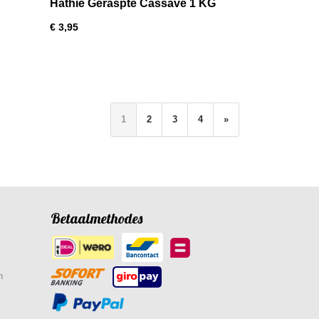
Hathie Geraspte Cassave 1 KG
€ 3,95
1
2
3
4
»
Betaalmethodes
n