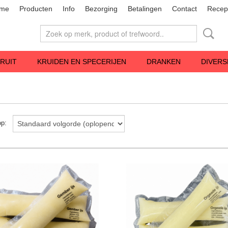
me
Producten
Info
Bezorging
Betalingen
Contact
Recep
RUIT
KRUIDEN EN SPECERIJEN
DRANKEN
DIVERS
 op: